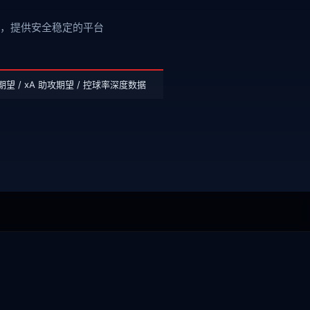
合法牌照，提供安全稳定的平台
期望 / xA 助攻期望 / 控球率深度数据