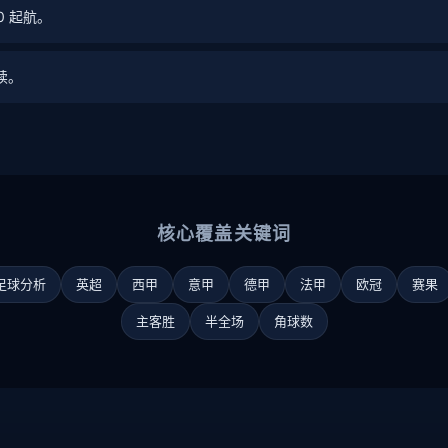
0 起航。
续。
核心覆盖关键词
足球分析
英超
西甲
意甲
德甲
法甲
欧冠
赛果
主客胜
半全场
角球数