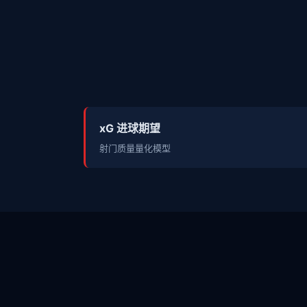
xG 进球期望
射门质量量化模型