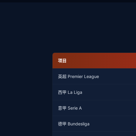
项目
英超 Premier League
西甲 La Liga
意甲 Serie A
德甲 Bundesliga