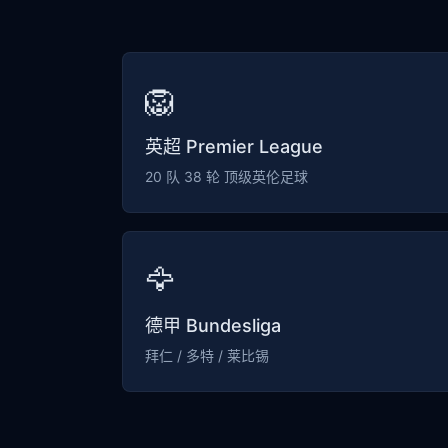
🦁
英超 Premier League
20 队 38 轮 顶级英伦足球
🦅
德甲 Bundesliga
拜仁 / 多特 / 莱比锡