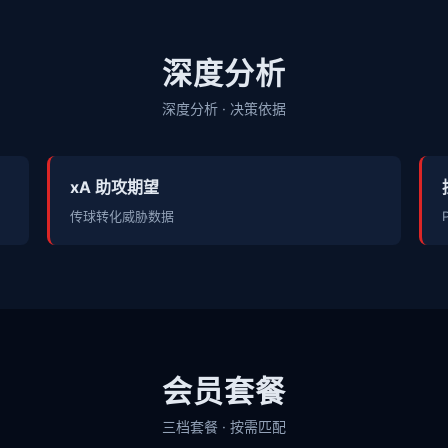
深度分析
深度分析 · 决策依据
xA 助攻期望
传球转化威胁数据
会员套餐
三档套餐 · 按需匹配