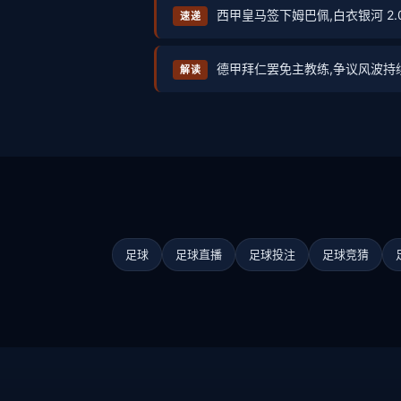
西甲皇马签下姆巴佩,白衣银河 2.
速递
德甲拜仁罢免主教练,争议风波持
解读
足球
足球直播
足球投注
足球竞猜